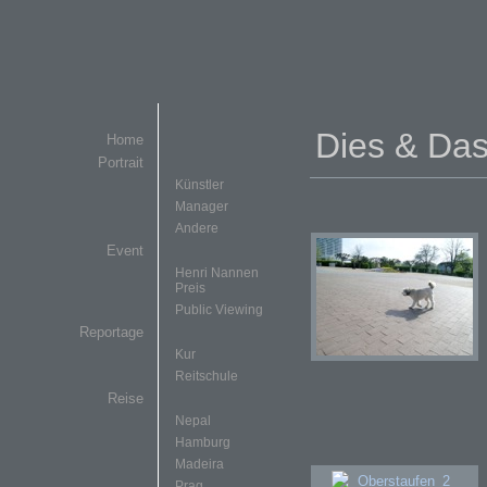
Dies & Da
Home
Portrait
Künstler
Manager
Andere
Event
Henri Nannen
Preis
Public Viewing
Reportage
Kur
Reitschule
Reise
Nepal
Hamburg
Madeira
Prag