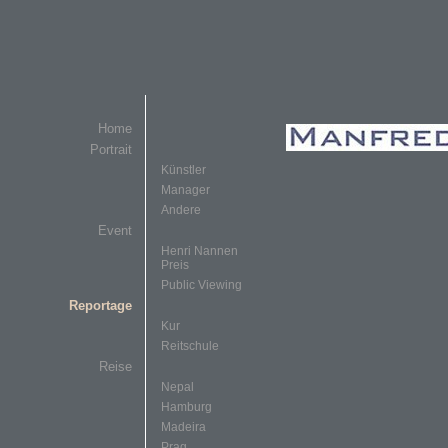
Home
Portrait
Künstler
Manager
Andere
Event
Henri Nannen
Preis
Public Viewing
Reportage
Kur
Reitschule
Reise
Nepal
Hamburg
Madeira
Prag