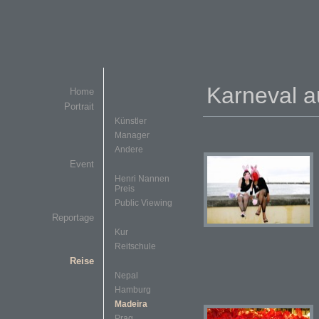
Karneval a
Home
Portrait
Künstler
Manager
Andere
Event
Henri Nannen
Preis
Public Viewing
Reportage
Kur
Reitschule
Reise
Nepal
Hamburg
Madeira
Prag