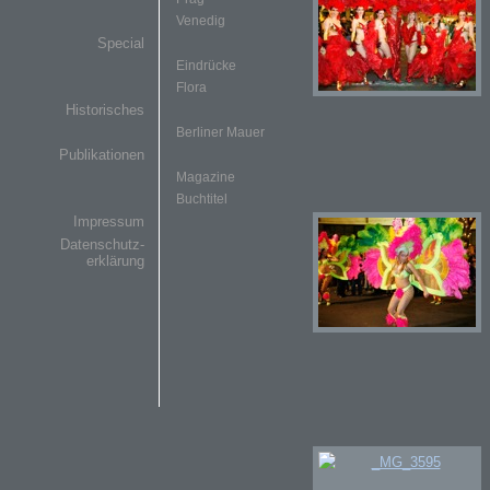
Venedig
Special
Eindrücke
Flora
Historisches
Berliner Mauer
Publikationen
Magazine
Buchtitel
Impressum
Datenschutz-
erklärung