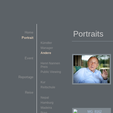
Portraits
Home
Portrait
Künstler
Manager
Andere
Event
Henri Nannen
Preis
Public Viewing
Reportage
Kur
Reitschule
Reise
Nepal
Hamburg
Madeira
Prag