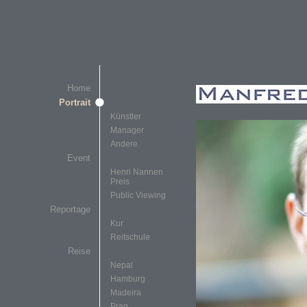
Home
Portrait
Künstler
Manager
Andere
Event
Henri Nannen
Preis
Public Viewing
Reportage
Kur
Reitschule
Reise
Nepal
Hamburg
Madeira
Prag